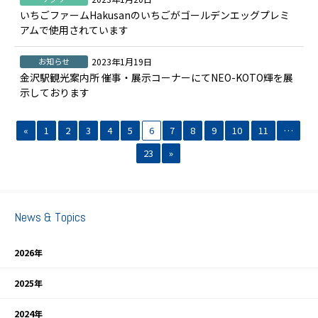
いちごファームHakusanのいちごがゴールデンエッグプレミ
アムで使用されています
お知らせ
2023年1月19日
金沢駅観光案内所 催事・展示コーナーにてNEO-KOTO輝を展
示しております
«
1
2
3
4
5
6
7
8
9
10
11
…
23
»
News & Topics
2026年
2025年
2024年