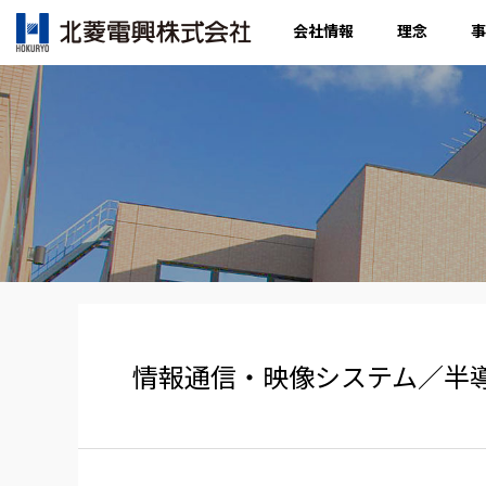
会社情報
理念
事
情報通信・映像システム／半