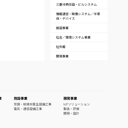
三菱冷熱住設・ビルシステム
情報通信・映像システム／半導
体・デバイス
施設事業
社会／環境システム事業
社外報
開発事業
業
施設事業
開発事業
空調・給排水衛生設備工事
IoTソリューション
電気・通信設備工事
製造・評価
開発・設計