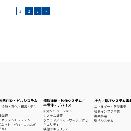
1
2
3
»
冷熱住設・ビルシステム
情報通信・映像システム／
社会／環境システム事
半導体・デバイス
・冷熱・電化・環境・衛生
エネルギー・防災事業
設計ソリューション
社会インフラ事業
機設備
システム構築
農業事業
マネジメントシステム
クラウド／ネットワーク／ITセ
監視システム
キュリティ
B（ネット・ゼロ・エネルギ
ビル）
映像セキュリティ