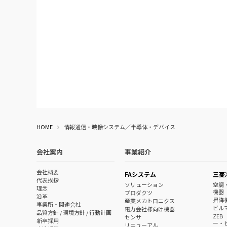
HOME
情報通信・映像システム／半導体・デバイス
会社案内
事業紹介
会社概要
FAシステム
三菱
代表挨拶
ソリューション
空調
理念
機器
プロダクツ
沿革
昇降
産業メカトロニクス
事業所・関連会社
ビル
電力会社様向け機器
品質方針 / 環境方針 / 行動計画
ZE
センサ
新卒採用
ー・
リニューアル