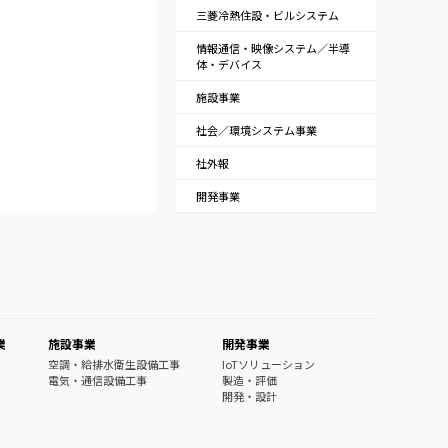
三菱冷熱住設・ビルシステム
情報通信・映像システム／半導
体・デバイス
施設事業
社会／環境システム事業
社外報
開発事業
業
施設事業
開発事業
空調・給排水衛生設備工事
IoTソリューション
電気・通信設備工事
製造・評価
開発・設計