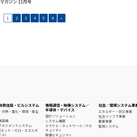
マガジン 11月号
1
2
3
4
5
6
»
冷熱住設・ビルシステム
情報通信・映像システム／
社会／環境システム事
半導体・デバイス
・冷熱・電化・環境・衛生
エネルギー・防災事業
設計ソリューション
社会インフラ事業
機設備
システム構築
農業事業
マネジメントシステム
クラウド／ネットワーク／ITセ
監視システム
キュリティ
B（ネット・ゼロ・エネルギ
ビル）
映像セキュリティ