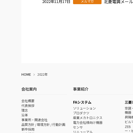
2022年11月17日
北菱電興メール
メルマガ
HOME
2022年
会社案内
事業紹介
会社概要
FAシステム
三菱
代表挨拶
ソリューション
空調
理念
機器
プロダクツ
沿革
昇降
産業メカトロニクス
事業所・関連会社
ビル
電力会社様向け機器
品質方針 / 環境方針 / 行動計画
ZE
センサ
新卒採用
ー・
リニューアル