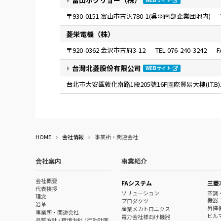
〒930-0151 富山市古沢780-1(呉羽南部企業団地内)
菱栄電機（株）
〒920-0362 金沢市古府3-12
076-240-3242
台灣北菱股份有限公司
WEBサイト
台北市大安區敦化南路1段205號16F國際貿易大
樓
(I.T.
HOME
会社情報
事業所・関連会社
会社案内
事業紹介
会社概要
FAシステム
三菱
代表挨拶
ソリューション
空調
理念
機器
プロダクツ
沿革
昇降
産業メカトロニクス
事業所・関連会社
ビル
電力会社様向け機器
品質方針 / 環境方針 / 行動計画