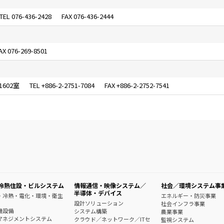
076-436-2428
076-436-2444
076-269-8501
B)1602室
+886-2-2751-7084
+886-2-2752-7541
冷熱住設・ビルシステム
情報通信・映像システム／
社会／環境システム事
半導体・デバイス
・冷熱・電化・環境・衛生
エネルギー・防災事業
設計ソリューション
社会インフラ事業
機設備
システム構築
農業事業
マネジメントシステム
クラウド／ネットワーク／ITセ
監視システム