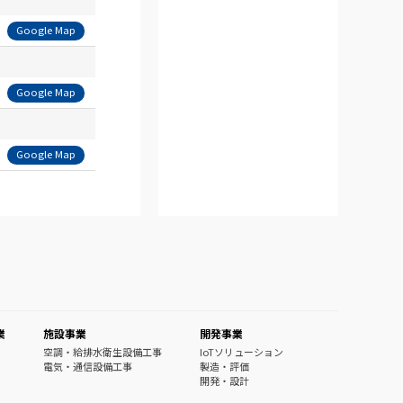
Google Map
Google Map
Google Map
業
施設事業
開発事業
空調・給排水衛生設備工事
IoTソリューション
電気・通信設備工事
製造・評価
開発・設計