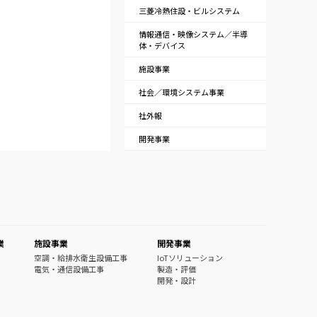
三菱冷熱住設・ビルシステム
情報通信・映像システム／半導
体・デバイス
施設事業
社会／環境システム事業
社外報
開発事業
業
施設事業
開発事業
空調・給排水衛生設備工事
IoTソリューション
電気・通信設備工事
製造・評価
開発・設計