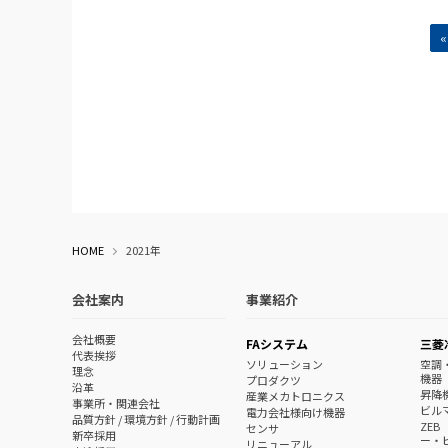
«
HOME
2021年
会社案内
事業紹介
会社概要
FAシステム
三菱
代表挨拶
ソリューション
空調
理念
機器
プロダクツ
沿革
昇降
産業メカトロニクス
事業所・関連会社
ビル
電力会社様向け機器
品質方針 / 環境方針 / 行動計画
ZE
センサ
新卒採用
ー・
リニューアル