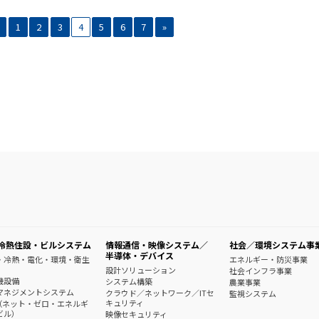
1
2
3
4
5
6
7
»
冷熱住設・ビルシステム
情報通信・映像システム／
社会／環境システム事
半導体・デバイス
・冷熱・電化・環境・衛生
エネルギー・防災事業
設計ソリューション
社会インフラ事業
機設備
システム構築
農業事業
マネジメントシステム
クラウド／ネットワーク／ITセ
監視システム
キュリティ
B（ネット・ゼロ・エネルギ
ビル）
映像セキュリティ