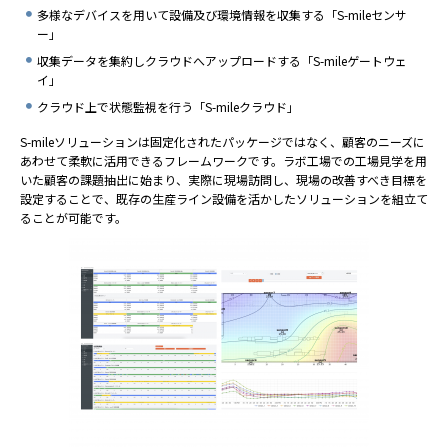
多様なデバイスを⽤いて設備及び環境情報を収集する「S-mileセンサ
ー」
収集データを集約しクラウドへアップロードする「S-mileゲートウェ
イ」
クラウド上で状態監視を⾏う「S-mileクラウド」
S-mileソリューションは固定化されたパッケージではなく、顧客のニーズに
あわせて柔軟に活⽤できるフレームワークです。ラボ⼯場での⼯場⾒学を⽤
いた顧客の課題抽出に始まり、実際に現場訪問し、現場の改善すべき⽬標を
設定することで、既存の⽣産ライン設備を活かしたソリューションを組⽴て
ることが可能です。