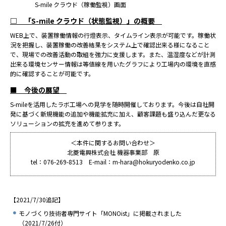
S-mile クラウド（稼働監視）画⾯
□ 「S-mile クラウド（状態監視）」の概要
WEB上で、装置稼働情報の⾏燈表⽰、タイムライン表⽰が可能です。稼働状
況を把握し、装置稼働の改善結果をシステム上で確認出来る様になること
で、現場での改善活動の取組を強⼒に⽀援します。また、温湿度などが計測
出来る環境センサー情報は等値線を⽤いたグラフにより⼯場内の環境を直感
的に確認することが可能です。
■ 今後の展望
S-mileを活⽤したラボ⼯場への⾒学を随時開催しております。今後は⾃社開
発に基づく新規機能の追加や機能拡充に加え、顧客課題も盛り込んだ更なる
ソリューションの拡充を進めて参ります。
＜本件に関するお問い合わせ＞
北菱電興株式会社 機器事業部 原
tel：076-269-8513 E-mail：m-hara@hokuryodenko.co.jp
【2021/7/30追記】
モノづくり技術者専門サイト「MONOist」に掲載されました
（2021/7/26付）