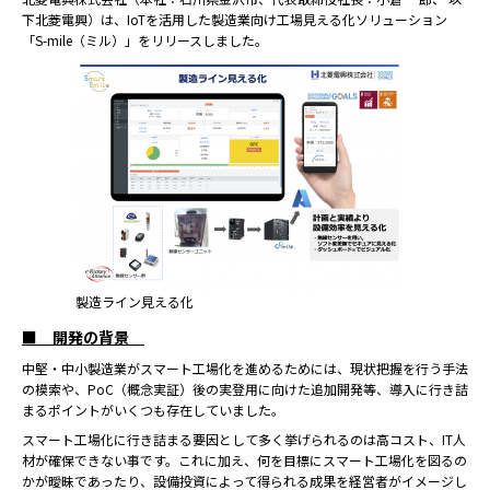
下北菱電興）は、IoTを活⽤した製造業向け⼯場⾒える化ソリューション
「S-mile（ミル）」をリリースしました。
製造ライン見える化
■ 開発の背景
中堅・中⼩製造業がスマート⼯場化を進めるためには、現状把握を⾏う⼿法
の模索や、PoC（概念実証）後の実登⽤に向けた追加開発等、導⼊に⾏き詰
まるポイントがいくつも存在していました。
スマート⼯場化に⾏き詰まる要因として多く挙げられるのは⾼コスト、IT⼈
材が確保できない事です。これに加え、何を⽬標にスマート⼯場化を図るの
かが曖昧であったり、設備投資によって得られる成果を経営者がイメージし