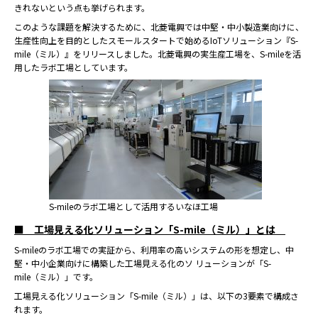
きれないという点も挙げられます。
このような課題を解決するために、北菱電興では中堅・中⼩製造業向けに、
⽣産性向上を⽬的としたスモールスタートで始めるIoTソリューション『S-
mile（ミル）』をリリースしました。北菱電興の実⽣産⼯場を、S-mileを活
⽤したラボ⼯場としています。
S-mileのラボ工場として活用するいなほ工場
■ ⼯場⾒える化ソリューション「S-mile（ミル）」とは
S-mileのラボ⼯場での実証から、利⽤率の⾼いシステムの形を想定し、中
堅・中⼩企業向けに構築した⼯場⾒える化のソ リューションが「S-
mile（ミル）」です。
⼯場⾒える化ソリューション「S-mile（ミル）」は、以下の3要素で構成さ
れます。