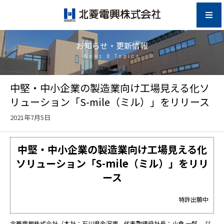
お知らせ・更新情報
News & Topics
中堅・中⼩企業の製造業向け⼯場⾒える化ソ
リューション「S-mile（ミル）」をリリース
2021年7月5日
中堅・中⼩企業の製造業向け⼯場⾒える化
ソリューション「S-mile（ミル）」をリリ
ース
特許出願中
北菱電興株式会社（本社：⽯川県⾦沢市、代表取締役社⻑：⼩倉 ⼀郎、 以