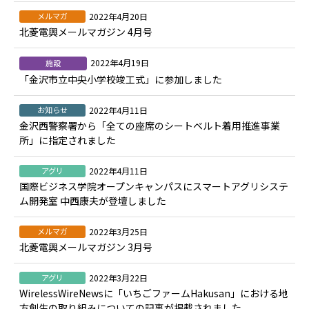
メルマガ
2022年4月20日
北菱電興メールマガジン 4月号
2022年4月19日
施設
「金沢市立中央小学校竣工式」に参加しました
お知らせ
2022年4月11日
金沢西警察署から「全ての座席のシートベルト着用推進事業
所」に指定されました
アグリ
2022年4月11日
国際ビジネス学院オープンキャンパスにスマートアグリシステ
ム開発室 中西康夫が登壇しました
メルマガ
2022年3月25日
北菱電興メールマガジン 3月号
アグリ
2022年3月22日
WirelessWireNewsに「いちごファームHakusan」における地
方創生の取り組みについての記事が掲載されました