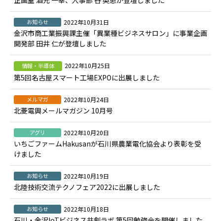
企画室 酒元 一幸、人事部 谷 英恵が登壇しました
お知らせ
2022年10月31日
金沢市商工業振興課主催「異業種ビジネスサロン」に事業企画
開発部 田井 仁が登壇しました
2022年10月25日
情報・半導体
第5回名古屋スマート工場EXPOに出展しました
メルマガ
2022年10月24日
北菱電興メールマガジン 10月号
アグリ
2022年10月20日
いちごファームHakusanが石川県農業電化協会より表彰を受
けました
お知らせ
2022年10月19日
北陸技術交流テクノフェア2022に出展しました
お知らせ
2022年10月18日
石川・金沢IoTビジネス共創ラボ 第5回勉強会を開催しました