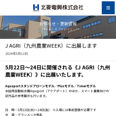
お知らせ・更新情報
News & Topics
J AGRI（九州農業WEEK）に出展します
2024年5月13日
5月22日～24日に開催される《J AGRI（九州
農業WEEK）》に出展いたします。
Aquaportスタンドアローンモデル／Plusモデル／Timerモデル
水田用自動給水機Aquqport（アクアポート）のほか、スマート農業向けの
試作品の参考展示も行います。
日 時：5月22日(水)～24日(金) ※入場には事前登録が必要です
会 場：グランメッセ熊本