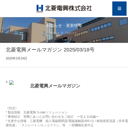
お知らせ・更新情報
News & Topics
北菱電興メールマガジン 2025/03/18号
2025年3月24日
北菱電興メールマガジン
《目次》
* 製品情報 北菱電興 S-mileソリューション
* 事例紹介 実際にあったお問い合わせをご紹介 ー見える化編ー
* 生産中止情報 三菱電機 箱入電磁開閉器/電磁接触器(MS-□) / 耐熱形変流器（非常電
換気扇」「ストレートシロッコファン」等 一部機種生産中止