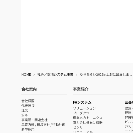
HOME
社会／環境システム事業
ゆきみらい2025in上越に出展しまし
会社案内
事業紹介
会社概要
FAシステム
三菱
代表挨拶
ソリューション
空調
理念
機器
プロダクツ
沿革
昇降
産業メカトロニクス
事業所・関連会社
ビル
電力会社様向け機器
品質方針 / 環境方針 / 行動計画
ZE
センサ
新卒採用
ー・
リニューアル