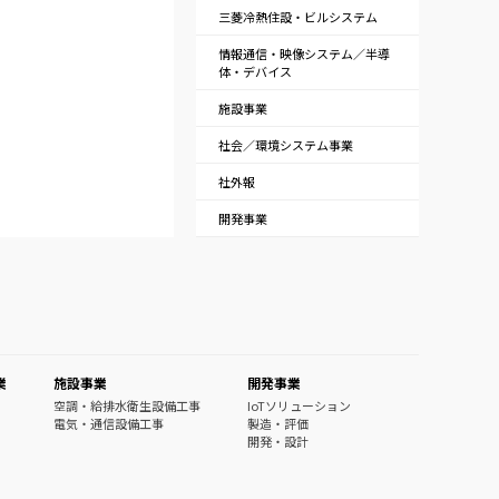
三菱冷熱住設・ビルシステム
情報通信・映像システム／半導
体・デバイス
施設事業
社会／環境システム事業
社外報
開発事業
業
施設事業
開発事業
空調・給排水衛生設備工事
IoTソリューション
電気・通信設備工事
製造・評価
開発・設計