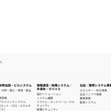
た
冷熱住設・ビルシステム
情報通信・映像システム／
社会／環境システム事
半導体・デバイス
・冷熱・電化・環境・衛生
エネルギー・防災事業
設計ソリューション
社会インフラ事業
機設備
システム構築
農業事業
マネジメントシステム
クラウド／ネットワーク／ITセ
監視システム
キュリティ
B（ネット・ゼロ・エネルギ
ビル）
映像セキュリティ