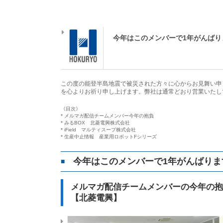
今年はこのメンバーで1年がんばり
この度の能登半島地震で被災された方々に心からお見舞い申
を心よりお祈り申し上げます。弊社は通常どおり営業いたし
《目次》
* メルマガ配信チームメンバー今年の抱負
* みるBOX 北菱電興株式会社
* iField マルティスープ株式会社
* 生産中止情報 産業用ロボットFシリーズ
今年はこのメンバーで1年がんばりま
■
メルマガ配信チームメンバーの今年の抱
【北菱電興】