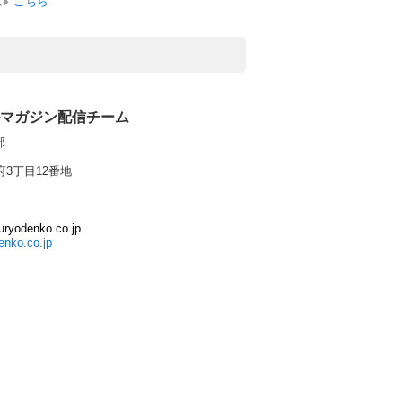
は
こちら
マガジン配信チーム
部
府3丁目12番地
uryodenko.co.jp
enko.co.jp