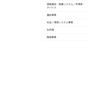
情報通信・映像システム／半導体・
デバイス
施設事業
社会／環境システム事業
社外報
開発事業