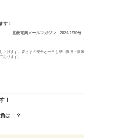
ます！
北菱電興メールマガジン 2024/1/30号
し上げます。皆さまの安全と一日も早い復旧・復興
ております。
す！
負は…？