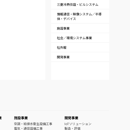
三菱冷熱住設・ビルシステム
情報通信・映像システム／半導
体・デバイス
施設事業
社会／環境システム事業
社外報
開発事業
業
施設事業
開発事業
空調・給排水衛生設備工事
IoTソリューション
電気・通信設備工事
製造・評価