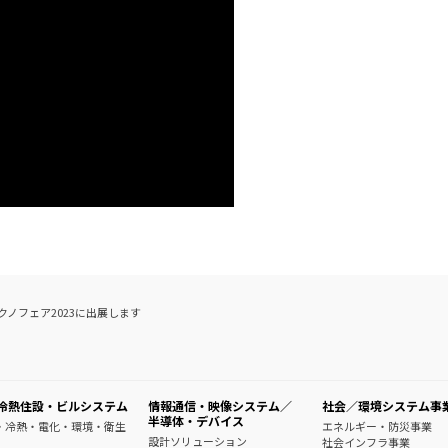
クノフェア2023に出展します
冷熱住設・ビルシステム
情報通信・映像システム／
社会／環境システム事
半導体・デバイス
・冷熱・電化・環境・衛生
エネルギー・防災事業
設計ソリューション
社会インフラ事業