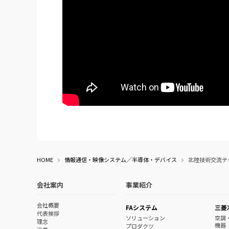
HOME
情報通信・映像システム／半導体・デバイス
北陸技術交流テ
会社案内
事業紹介
会社概要
FAシステム
三菱
代表挨拶
ソリューション
空調
理念
機器
プロダクツ