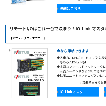
詳細はこちら
リモートI/Oはこれ一台で決まり！IO-Link マス
【オプテックス・エフエー】
今なら即納できます
◆入出力、NPN/PNPをCHごとに
もちろんIO-Linkも!
◆多彩なフィールドネットワークに
三菱シーケンサならCPUの標準ポ
◆拡張ユニットでアナログ入力に
⇒ 営業担当までお
IO-Linkマスタ