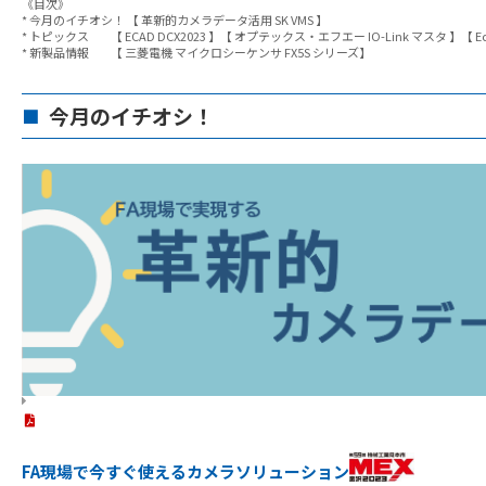
《目次》
* 今月のイチオシ！ 【 革新的カメラデータ活用 SK VMS 】
* トピックス 【 ECAD DCX2023 】【 オプテックス・エフエー IO-Link マスタ 】【 Ec
* 新製品情報 【 三菱電機 マイクロシーケンサ FX5S シリーズ】
今月のイチオシ！
■
FA現場で今すぐ使えるカメラソリューション