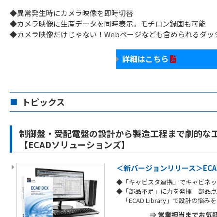
◆異常発生時にカメラ映像を即時切替
◆カメラ映像に生産データを同時表示。モチロン録画も可能
◆カメラ映像だけじゃない！Webページなども含められるダッ
詳細はこちら
トピックス
■
制御盤・受配電盤の設計から製造工程まで劇的な
【ECADソリューションズ】
＜新バージョンリリース＞ECAD 
◆「キャビスタ連携」でキャビネッ
◆「部品不足」に力を発揮 部品点数
「ECAD Library」で設計の悩み
⇒ 営業担当までお気