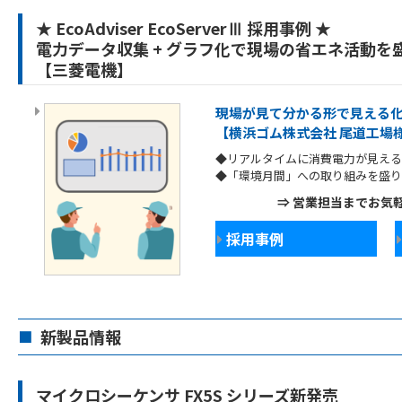
★ EcoAdviser EcoServerⅢ 採用事例 ★
電力データ収集 + グラフ化で現場の省エネ活動を
【三菱電機】
現場が見て分かる形で見える
【横浜ゴム株式会社 尾道工場
◆リアルタイムに消費電力が見える
◆「環境月間」への取り組みを盛り
⇒ 営業担当までお気
採用事例
新製品情報
■
マイクロシーケンサ FX5S シリーズ新発売