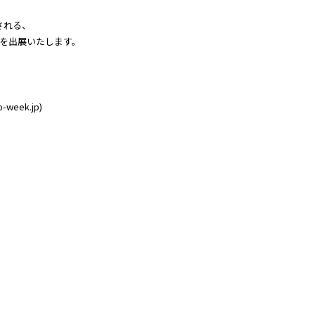
催される、
t」を出展いたします。
eek.jp)