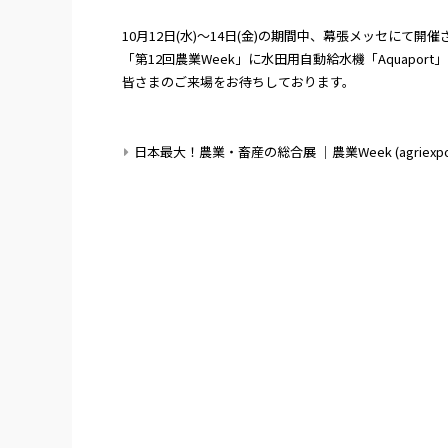
10月12日(水)～14日(金)の期間中、幕張メッセにて開
「第12回農業Week」に水田用自動給水機「Aquapor
皆さまのご来場をお待ちしております。
日本最大！農業・畜産の総合展 ｜農業Week (agriexpo-w