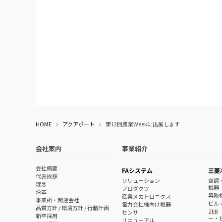
HOME
アクアポート
第12回農業Weekに出展します
会社案内
事業紹介
会社概要
FAシステム
三菱
代表挨拶
ソリューション
空調
理念
機器
プロダクツ
沿革
昇降
産業メカトロニクス
事業所・関連会社
ビル
電力会社様向け機器
品質方針 / 環境方針 / 行動計画
ZE
センサ
新卒採用
ー・
リニューアル