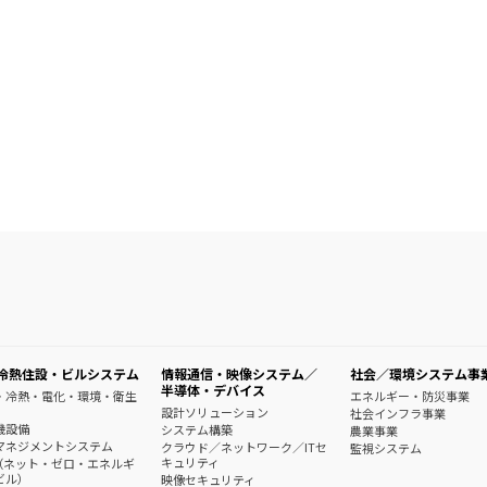
冷熱住設・ビルシステム
情報通信・映像システム／
社会／環境システム事
半導体・デバイス
・冷熱・電化・環境・衛生
エネルギー・防災事業
設計ソリューション
社会インフラ事業
機設備
システム構築
農業事業
マネジメントシステム
クラウド／ネットワーク／ITセ
監視システム
キュリティ
B（ネット・ゼロ・エネルギ
ビル）
映像セキュリティ