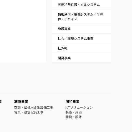
三菱冷熱住設・ビルシステム
情報通信・映像システム／半導
体・デバイス
施設事業
社会／環境システム事業
社外報
開発事業
業
施設事業
開発事業
空調・給排水衛生設備工事
IoTソリューション
電気・通信設備工事
製造・評価
開発・設計