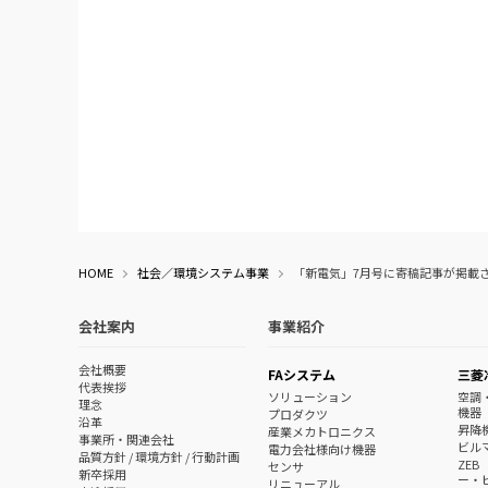
HOME
社会／環境システム事業
「新電気」7月号に寄稿記事が掲載
会社案内
事業紹介
会社概要
FAシステム
三菱
代表挨拶
ソリューション
空調
理念
機器
プロダクツ
沿革
昇降
産業メカトロニクス
事業所・関連会社
ビル
電力会社様向け機器
品質方針 / 環境方針 / 行動計画
ZE
センサ
新卒採用
ー・
リニューアル