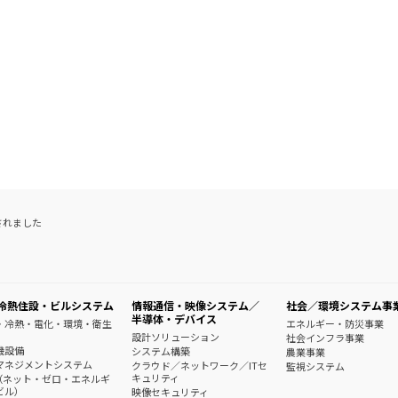
されました
冷熱住設・ビルシステム
情報通信・映像システム／
社会／環境システム事
半導体・デバイス
・冷熱・電化・環境・衛生
エネルギー・防災事業
設計ソリューション
社会インフラ事業
機設備
システム構築
農業事業
マネジメントシステム
クラウド／ネットワーク／ITセ
監視システム
キュリティ
B（ネット・ゼロ・エネルギ
ビル）
映像セキュリティ