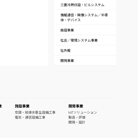
三菱冷熱住設・ビルシステム
情報通信・映像システム／半導
体・デバイス
施設事業
社会／環境システム事業
社外報
開発事業
業
施設事業
開発事業
空調・給排水衛生設備工事
IoTソリューション
電気・通信設備工事
製造・評価
開発・設計