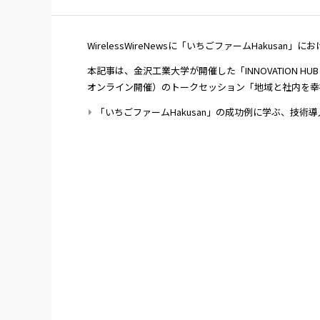
WirelessWireNewsに「いちごファームHakus
本記事は、金沢工業大学が開催した「INNOVATION HU
オンライン開催）のトークセッション「地域と社内を幸
「いちごファームHakusan」の成功例に学ぶ、技術導入に