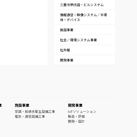
三菱冷熱住設・ビルシステム
情報通信・映像システム／半導
体・デバイス
施設事業
社会／環境システム事業
社外報
開発事業
業
施設事業
開発事業
空調・給排水衛生設備工事
IoTソリューション
電気・通信設備工事
製造・評価
開発・設計