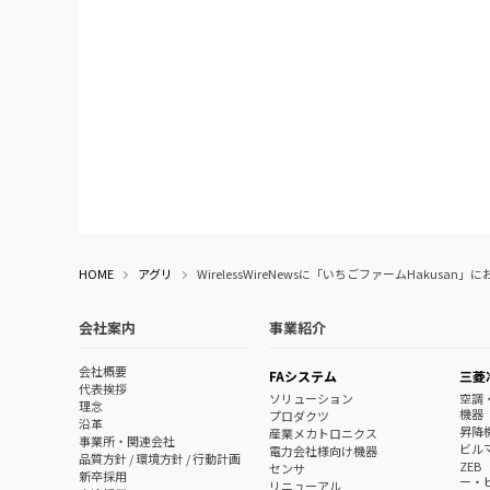
HOME
アグリ
WirelessWireNewsに「いちごファームHaku
会社案内
事業紹介
会社概要
FAシステム
三菱
代表挨拶
ソリューション
空調
理念
機器
プロダクツ
沿革
昇降
産業メカトロニクス
事業所・関連会社
ビル
電力会社様向け機器
品質方針 / 環境方針 / 行動計画
ZE
センサ
新卒採用
ー・
リニューアル