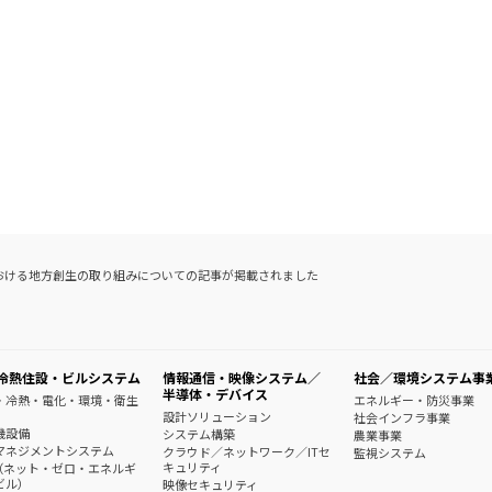
san」における地方創生の取り組みについての記事が掲載されました
冷熱住設・ビルシステム
情報通信・映像システム／
社会／環境システム事
半導体・デバイス
・冷熱・電化・環境・衛生
エネルギー・防災事業
設計ソリューション
社会インフラ事業
機設備
システム構築
農業事業
マネジメントシステム
クラウド／ネットワーク／ITセ
監視システム
キュリティ
B（ネット・ゼロ・エネルギ
ビル）
映像セキュリティ