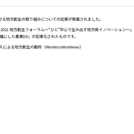
an」における地方創生の取り組みについての記事が掲載されました。
B 2021 地方創生フォーラム～“ひと”中心で生み出す地方発イノベーション～」（
福にした農業DX」が記事化されたものです。
よる地方創生の勘所（WirelessWireNews）