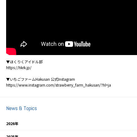
▼ほくりくアイドル部
https://hkrk.jp/
▼いちごファームHakusan 公式Instagram
https://www.instagram.com/strawberry_farm_hakusan/?hl=ja
News & Topics
2026年
2025年